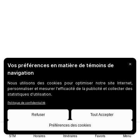
STM
Horaires
Itinéraires
Favoris
Menu