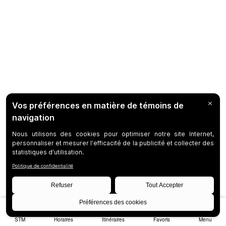
STM
Horaires
Itinéraires
Favoris
Menu