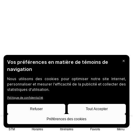
STM
Horaires
Itinéraires
Favoris
Menu