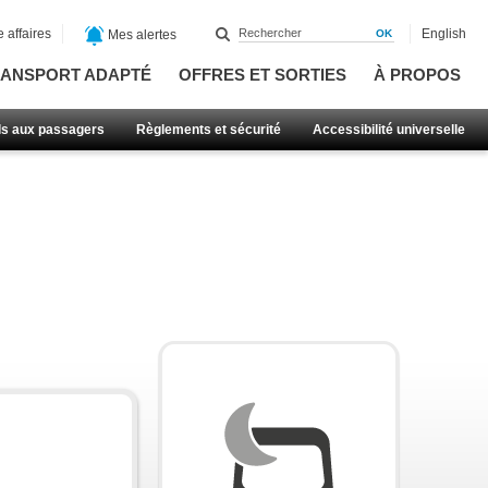
 affaires
English
Mes alertes
ANSPORT ADAPTÉ
OFFRES ET SORTIES
À PROPOS
ls aux passagers
Règlements et sécurité
Accessibilité universelle