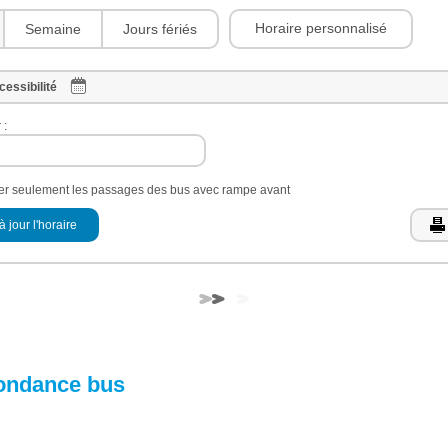
Horaire personnalisé
Semaine
Jours fériés
cessibilité
 :
her seulement les passages des bus avec rampe avant
à jour l'horaire
ondance bus