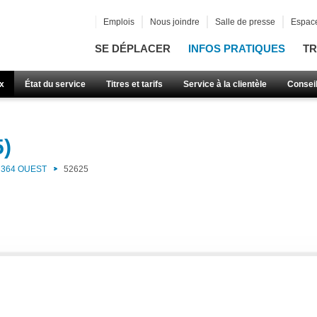
Emplois
Nous joindre
Salle de presse
Espace
SE DÉPLACER
INFOS PRATIQUES
TR
x
État du service
Titres et tarifs
Service à la clientèle
Consei
5)
364 OUEST
52625