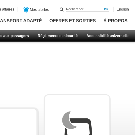
 affaires
English
Mes alertes
ANSPORT ADAPTÉ
OFFRES ET SORTIES
À PROPOS
ls aux passagers
Règlements et sécurité
Accessibilité universelle