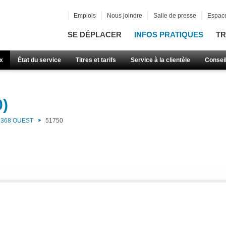
Emplois
Nous joindre
Salle de presse
Espace
SE DÉPLACER
INFOS PRATIQUES
TR
x
État du service
Titres et tarifs
Service à la clientèle
Consei
0)
368 OUEST
51750