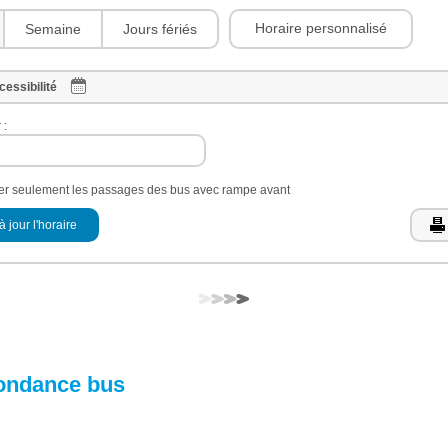
Horaire personnalisé
Semaine
Jours fériés
cessibilité
 :
her seulement les passages des bus avec rampe avant
à jour l'horaire
ondance bus