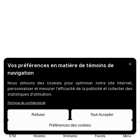
STM
Horaires
Itinéraires
Favoris
Menu