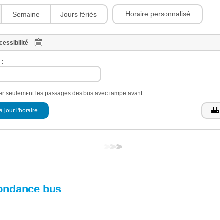
Horaire personnalisé
Semaine
Jours fériés
cessibilité
 :
her seulement les passages des bus avec rampe avant
à jour l'horaire
ondance bus