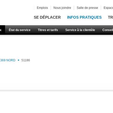
Emplois
Nous joindre
Salle de presse
Espace
SE DÉPLACER
INFOS PRATIQUES
TR
x
État du service
Titres et tarifs
Service à la clientèle
Consei
369 NORD
51186