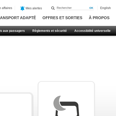
 affaires
English
Mes alertes
ANSPORT ADAPTÉ
OFFRES ET SORTIES
À PROPOS
ls aux passagers
Règlements et sécurité
Accessibilité universelle