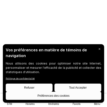
STM
Horaires
Itinéraires
Favoris
Menu