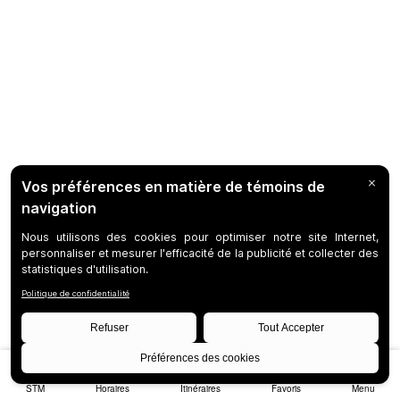
STM
Horaires
Itinéraires
Favoris
Menu