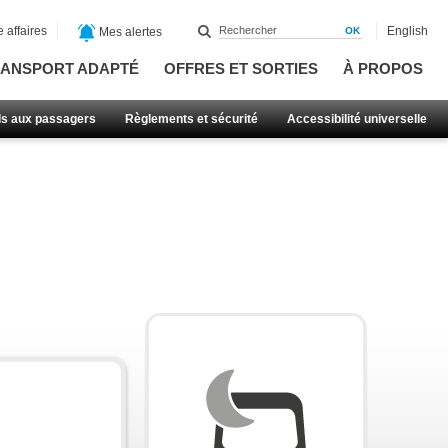
 affaires
English
Mes alertes
ANSPORT ADAPTÉ
OFFRES ET SORTIES
À PROPOS
ls aux passagers
Règlements et sécurité
Accessibilité universelle