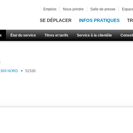
Emplois
Nous joindre
Salle de presse
Espace
SE DÉPLACER
INFOS PRATIQUES
TR
x
État du service
Titres et tarifs
Service à la clientèle
Consei
)
369 NORD
52330