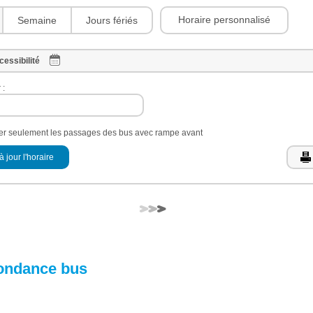
Horaire personnalisé
Semaine
Jours fériés
cessibilité
 :
her seulement les passages des bus avec rampe avant
à jour l'horaire
ondance bus