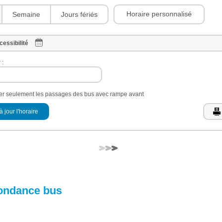
Horaire personnalisé
Semaine
Jours fériés
cessibilité
 :
her seulement les passages des bus avec rampe avant
à jour l'horaire
ondance bus