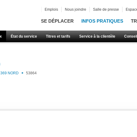
Emplois
Nous joindre
Salle de presse
Espace
SE DÉPLACER
INFOS PRATIQUES
TR
x
État du service
Titres et tarifs
Service à la clientèle
Consei
)
369 NORD
53864