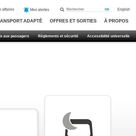
 affaires
English
Mes alertes
ANSPORT ADAPTÉ
OFFRES ET SORTIES
À PROPOS
ls aux passagers
Règlements et sécurité
Accessibilité universelle