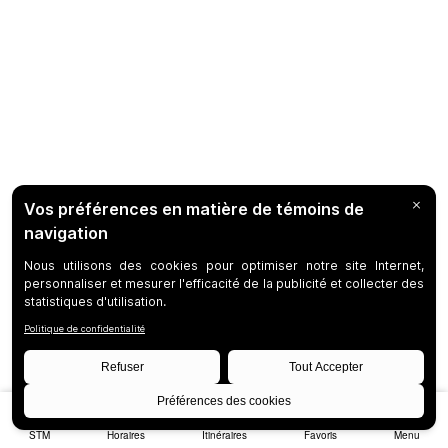
STM
Horaires
Itinéraires
Favoris
Menu