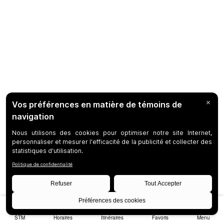
STM
Horaires
Itinéraires
Favoris
Menu