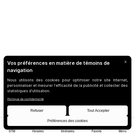
STM
Horaires
Itinéraires
Favoris
Menu