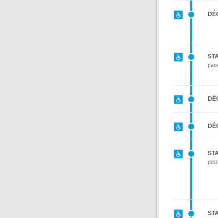
DÉ
STA
503
DÉ
DÉC
STA
557
STA