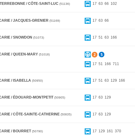
 TERREBONNE / CÔTE-SAINT-LUC
17
63
66
102
51136
CARIE / JACQUES-GRENIER
17
63
66
51169
CARIE / SNOWDON
17
51
63
166
51073
CARIE / QUEEN-MARY
51018
17
51
166
711
CARIE / ISABELLA
17
51
63
129
166
50950
CARIE / ÉDOUARD-MONTPETIT
17
63
129
50905
CARIE / CÔTE-SAINTE-CATHERINE
17
63
129
50835
CARIE / BOURRET
17
129
161
370
50790