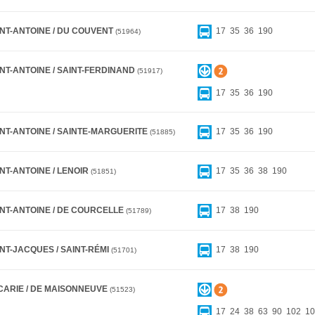
INT-ANTOINE / DU COUVENT
17
35
36
190
51964
NT-ANTOINE / SAINT-FERDINAND
51917
17
35
36
190
INT-ANTOINE / SAINTE-MARGUERITE
17
35
36
190
51885
NT-ANTOINE / LENOIR
17
35
36
38
190
51851
INT-ANTOINE / DE COURCELLE
17
38
190
51789
NT-JACQUES / SAINT-RÉMI
17
38
190
51701
CARIE / DE MAISONNEUVE
51523
17
24
38
63
90
102
10