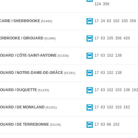
124
356
CARIE / SHERBROOKE
17
24
63
102
105
356
51460
ERBROOKE / GIROUARD
17
63
105
356
420
51396
ROUARD / CÔTE-SAINT-ANTOINE
17
63
102
138
51334
ROUARD / NOTRE-DAME-DE-GRÂCE
17
63
102
138
51291
ROUARD / DUQUETTE
17
63
102
103
138
16
51235
ROUARD / DE MONKLAND
17
63
102
103
162
51201
ROUARD / DE TERREBONNE
17
63
66
102
51128