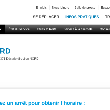
Emplois
Nous joindre
Salle de presse
Espace
SE DÉPLACER
INFOS PRATIQUES
TR
x
État du service
Titres et tarifs
Service à la clientèle
Consei
ORD
371 Décarie direction NORD
z un arrêt pour obtenir l'horaire :