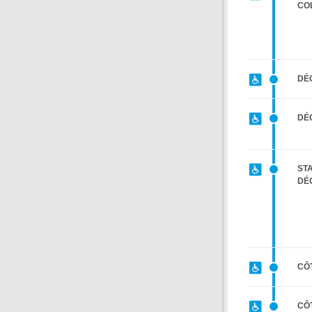
CO
DÉC
DÉ
STA
DÉ
CÔ
CÔ