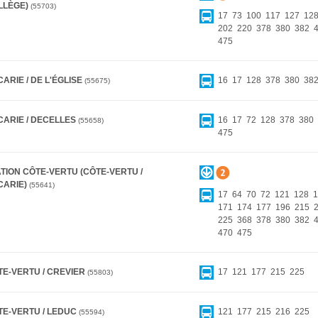
LLÈGE)
55703
17
73
100
117
127
12
202
220
378
380
382
475
ARIE / DE L'ÉGLISE
16
17
128
378
380
38
55675
CARIE / DECELLES
16
17
72
128
378
380
55658
475
TION CÔTE-VERTU (CÔTE-VERTU /
CARIE)
55641
17
64
70
72
121
128
1
171
174
177
196
215
225
368
378
380
382
470
475
TE-VERTU / CREVIER
17
121
177
215
225
55803
TE-VERTU / LEDUC
121
177
215
216
225
55594