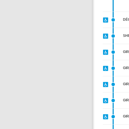
DÉ
SH
GI
GI
GI
GI
GI