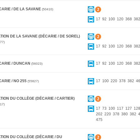
CARIE / DE LA SAVANE
50410
17
92
100
120
368
38
TION DE LA SAVANE (DÉCARIE / DE SOREL)
77
17
92
100
120
368
38
CARIE / DUNCAN
17
92
100
120
368
38
56023
ARIE / NO 255
17
100
220
378
382
4
55827
TION DU COLLÈGE (DÉCARIE / CARTIER)
17
17
73
100
117
127
12
202
220
378
380
382
475
TION DU COLLÈGE (DÉCARIE / DU