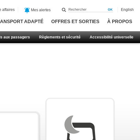
 affaires
English
Mes alertes
ANSPORT ADAPTÉ
OFFRES ET SORTIES
À PROPOS
ls aux passagers
Règlements et sécurité
Accessibilité universelle