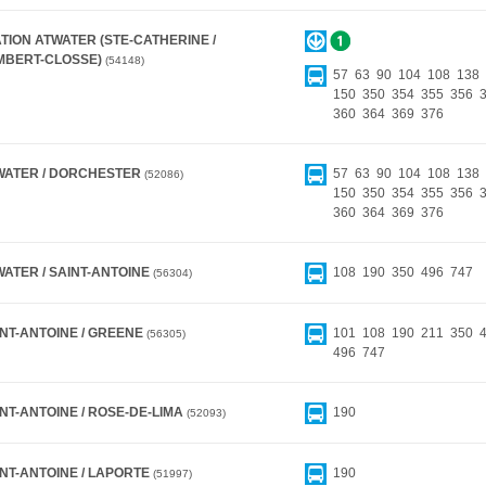
TION ATWATER (STE-CATHERINE /
MBERT-CLOSSE)
54148
57
63
90
104
108
138
150
350
354
355
356
360
364
369
376
WATER / DORCHESTER
57
63
90
104
108
138
52086
150
350
354
355
356
360
364
369
376
WATER / SAINT-ANTOINE
108
190
350
496
747
56304
INT-ANTOINE / GREENE
101
108
190
211
350
56305
496
747
NT-ANTOINE / ROSE-DE-LIMA
190
52093
INT-ANTOINE / LAPORTE
190
51997