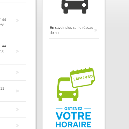
144
358
En savoir plus sur le réseau
de nuit
144
358
411