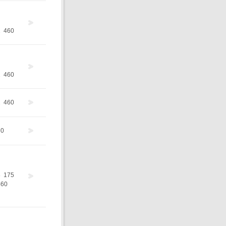
2
460
2
460
2
460
60
8
175
460