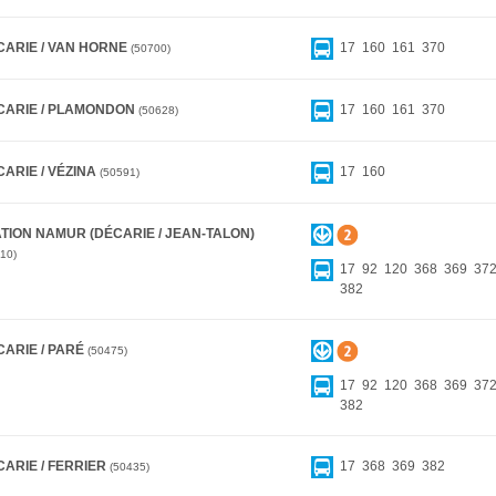
CARIE / VAN HORNE
17
160
161
370
50700
CARIE / PLAMONDON
17
160
161
370
50628
ARIE / VÉZINA
17
160
50591
TION NAMUR (DÉCARIE / JEAN-TALON)
10
17
92
120
368
369
37
382
CARIE / PARÉ
50475
17
92
120
368
369
37
382
CARIE / FERRIER
17
368
369
382
50435