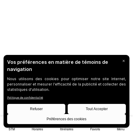
STM
Horaires
Itinéraires
Favoris
Menu