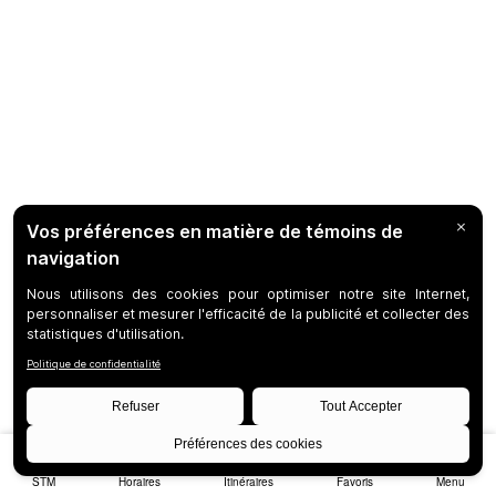
STM
Horaires
Itinéraires
Favoris
Menu