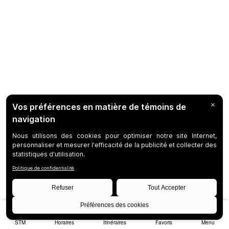
STM
Horaires
Itinéraires
Favoris
Menu