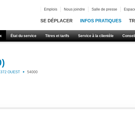
Emplois
Nous joindre
Salle de presse
Espace
SE DÉPLACER
INFOS PRATIQUES
TR
x
État du service
Titres et tarifs
Service à la clientèle
Consei
0)
372 OUEST
54000