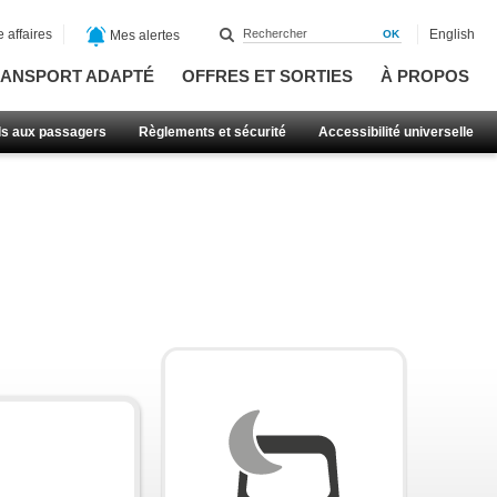
 affaires
English
Mes alertes
ANSPORT ADAPTÉ
OFFRES ET SORTIES
À PROPOS
ls aux passagers
Règlements et sécurité
Accessibilité universelle