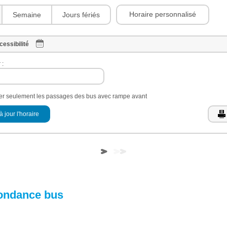
Horaire personnalisé
Semaine
Jours fériés
cessibilité
 :
her seulement les passages des bus avec rampe avant
à jour l'horaire
ondance bus