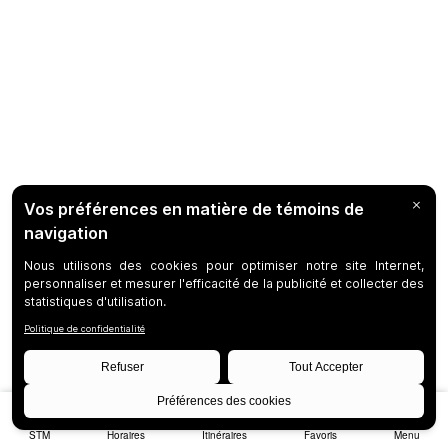
STM
Horaires
Itinéraires
Favoris
Menu