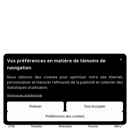
STM
Horaires
Itinéraires
Favoris
Menu