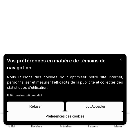
STM
Horaires
Itinéraires
Favoris
Menu