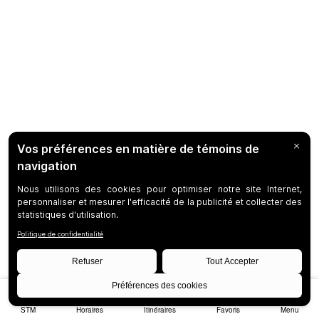
STM
Horaires
Itinéraires
Favoris
Menu