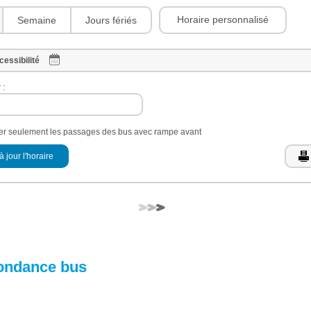
Horaire personnalisé
Semaine
Jours fériés
cessibilité
 :
her seulement les passages des bus avec rampe avant
à jour l'horaire
ondance bus