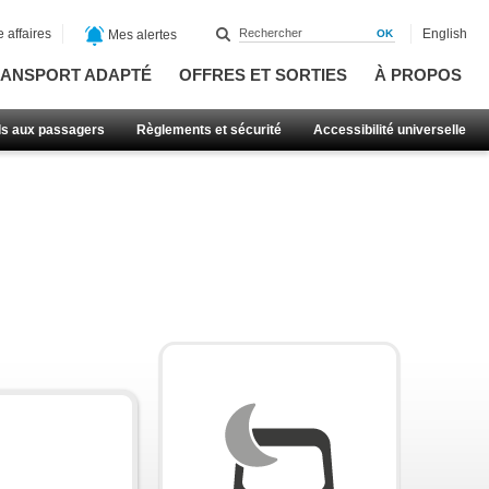
 affaires
English
Mes alertes
ANSPORT ADAPTÉ
OFFRES ET SORTIES
À PROPOS
ls aux passagers
Règlements et sécurité
Accessibilité universelle