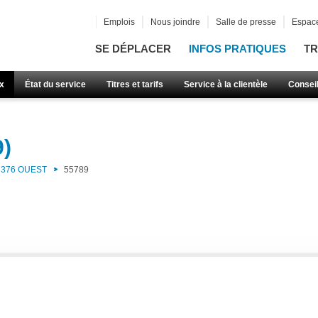
Emplois
Nous joindre
Salle de presse
Espace
SE DÉPLACER
INFOS PRATIQUES
TR
x
État du service
Titres et tarifs
Service à la clientèle
Consei
9)
376 OUEST
55789