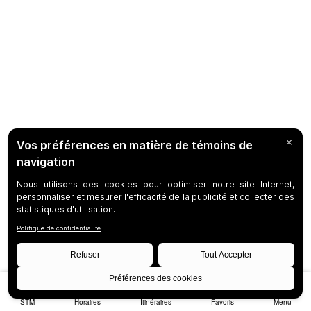
STM
Horaires
Itinéraires
Favoris
Menu