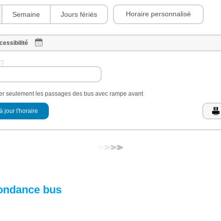
Horaire personnalisé
Semaine
Jours fériés
cessibilité
 :
her seulement les passages des bus avec rampe avant
à jour l'horaire
ondance bus