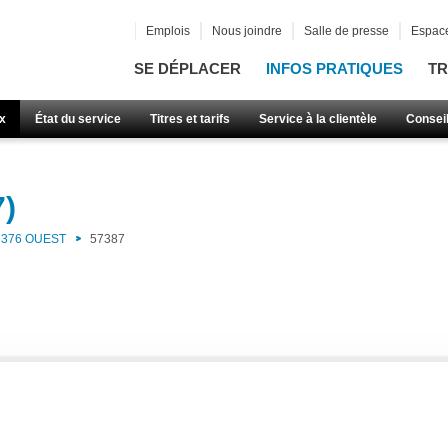
Emplois
Nous joindre
Salle de presse
Espace
SE DÉPLACER
INFOS PRATIQUES
TR
x
État du service
Titres et tarifs
Service à la clientèle
Consei
7)
376 OUEST
57387