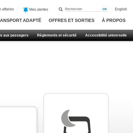
 affaires
English
Mes alertes
ANSPORT ADAPTÉ
OFFRES ET SORTIES
À PROPOS
ls aux passagers
Règlements et sécurité
Accessibilité universelle