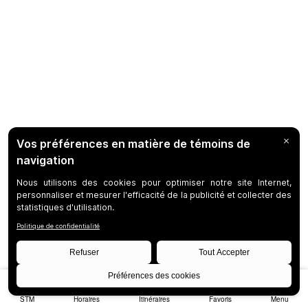
STM
Horaires
Itinéraires
Favoris
Menu