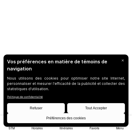
STM
Horaires
Itinéraires
Favoris
Menu