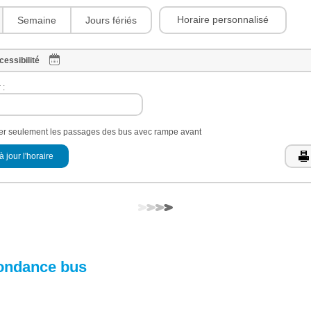
Horaire personnalisé
Semaine
Jours fériés
cessibilité
 :
her seulement les passages des bus avec rampe avant
à jour l'horaire
ondance bus