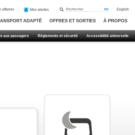
 affaires
English
Mes alertes
ANSPORT ADAPTÉ
OFFRES ET SORTIES
À PROPOS
ls aux passagers
Règlements et sécurité
Accessibilité universelle