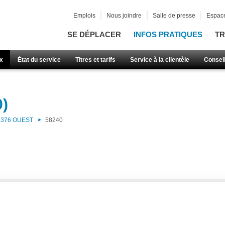
Emplois
Nous joindre
Salle de presse
Espace
SE DÉPLACER
INFOS PRATIQUES
TR
x
État du service
Titres et tarifs
Service à la clientèle
Consei
0)
376 OUEST
58240