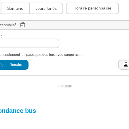
Horaire personnalisé
Semaine
Jours fériés
cessibilité
 :
her seulement les passages des bus avec rampe avant
à jour l'horaire
ondance bus