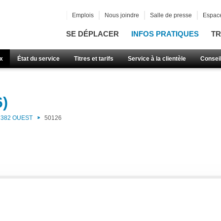
Emplois
Nous joindre
Salle de presse
Espace
SE DÉPLACER
INFOS PRATIQUES
TR
x
État du service
Titres et tarifs
Service à la clientèle
Consei
6)
382 OUEST
50126