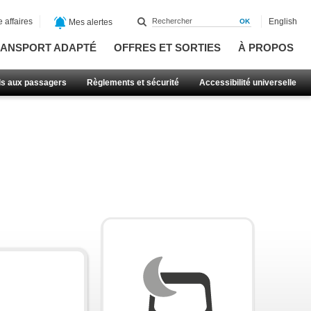
 affaires
English
Mes alertes
ANSPORT ADAPTÉ
OFFRES ET SORTIES
À PROPOS
ls aux passagers
Règlements et sécurité
Accessibilité universelle