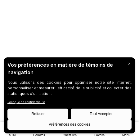
STM
Horaires
Itinéraires
Favoris
Menu