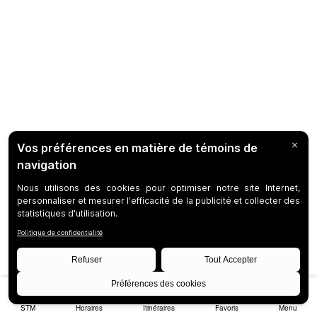
STM
Horaires
Itinéraires
Favoris
Menu