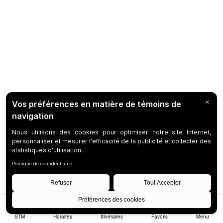
STM
Horaires
Itinéraires
Favoris
Menu