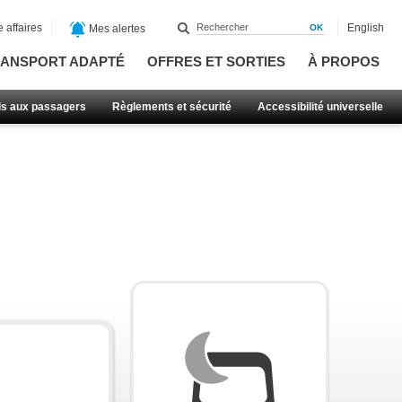
 affaires
English
Mes alertes
ANSPORT ADAPTÉ
OFFRES ET SORTIES
À PROPOS
ls aux passagers
Règlements et sécurité
Accessibilité universelle