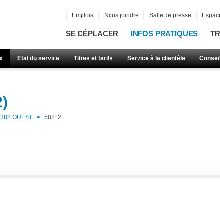
Emplois
Nous joindre
Salle de presse
Espace
SE DÉPLACER
INFOS PRATIQUES
TR
x
État du service
Titres et tarifs
Service à la clientèle
Consei
2)
382 OUEST
58212