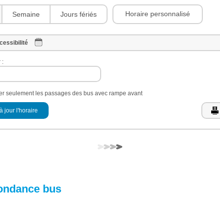
Horaire personnalisé
Semaine
Jours fériés
cessibilité
 :
her seulement les passages des bus avec rampe avant
à jour l'horaire
ondance bus