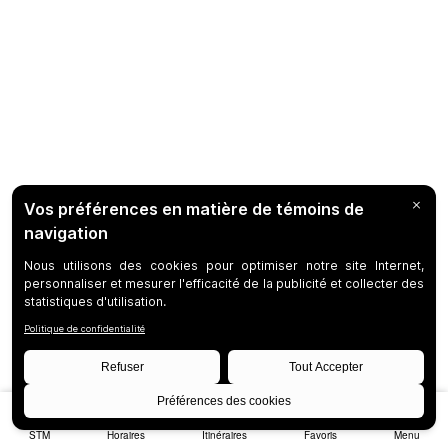
STM
Horaires
Itinéraires
Favoris
Menu