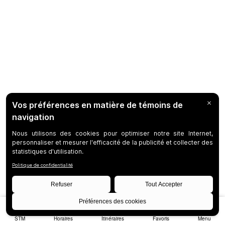
STM
Horaires
Itinéraires
Favoris
Menu