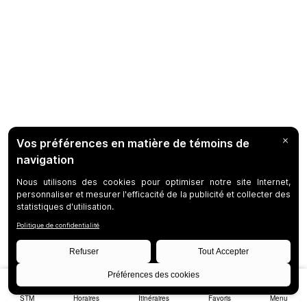
STM
Horaires
Itinéraires
Favoris
Menu