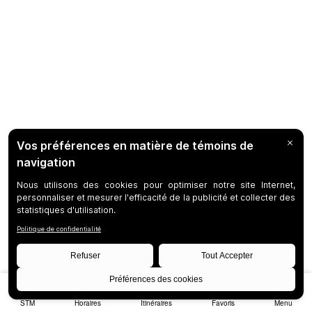
STM
Horaires
Itinéraires
Favoris
Menu