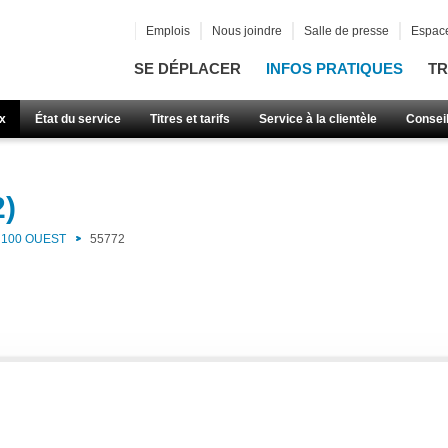
Emplois
Nous joindre
Salle de presse
Espace
SE DÉPLACER
INFOS PRATIQUES
TR
x
État du service
Titres et tarifs
Service à la clientèle
Consei
2)
100 OUEST
55772