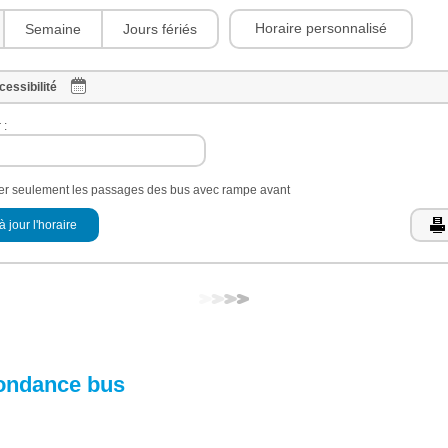
Horaire personnalisé
Semaine
Jours fériés
cessibilité
 :
her seulement les passages des bus avec rampe avant
à jour l'horaire
ondance bus