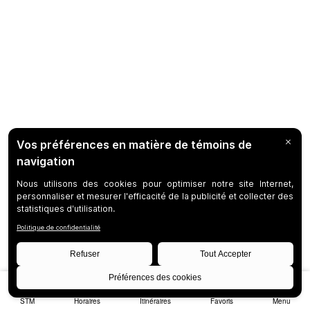
STM
Horaires
Itinéraires
Favoris
Menu