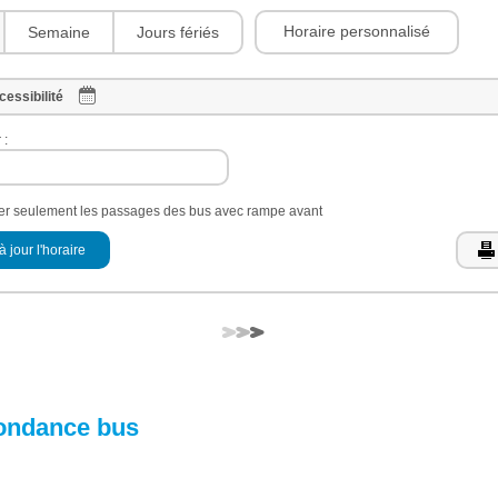
Horaire personnalisé
Semaine
Jours fériés
cessibilité
 :
her seulement les passages des bus avec rampe avant
à jour l'horaire
ondance bus