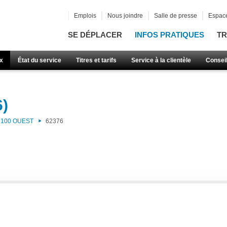
Emplois
Nous joindre
Salle de presse
Espace
SE DÉPLACER
INFOS PRATIQUES
TR
x
État du service
Titres et tarifs
Service à la clientèle
Consei
6)
100 OUEST
62376