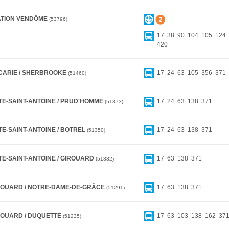
ATION VENDÔME
53796
17
38
90
104
105
124
420
CARIE / SHERBROOKE
17
24
63
105
356
371
51460
TE-SAINT-ANTOINE / PRUD'HOMME
17
24
63
138
371
51373
TE-SAINT-ANTOINE / BOTREL
17
24
63
138
371
51350
TE-SAINT-ANTOINE / GIROUARD
17
63
138
371
51332
ROUARD / NOTRE-DAME-DE-GRÂCE
17
63
138
371
51291
ROUARD / DUQUETTE
17
63
103
138
162
37
51235