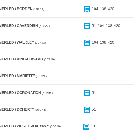
MERLED / BORDEN
104
138
420
50844
MERLED / CAVENDISH
51
104
138
420
50823
MERLED / WALKLEY
104
138
420
50783
MERLED / KING-EDWARD
50749
MERLED / MARIETTE
50729
MERLED / CORONATION
51
50695
MERLED / DOHERTY
51
50673
MERLED / WEST BROADWAY
51
50649