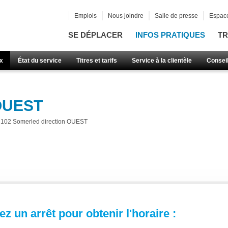
Emplois
Nous joindre
Salle de presse
Espace
SE DÉPLACER
INFOS PRATIQUES
TR
x
État du service
Titres et tarifs
Service à la clientèle
Consei
 OUEST
102 Somerled direction OUEST
z un arrêt pour obtenir l'horaire :