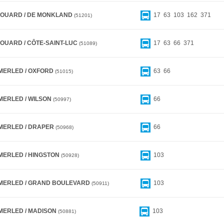
ROUARD / DE MONKLAND
17
63
103
162
371
51201
ROUARD / CÔTE-SAINT-LUC
17
63
66
371
51089
MERLED / OXFORD
63
66
51015
MERLED / WILSON
66
50997
MERLED / DRAPER
66
50968
MERLED / HINGSTON
103
50928
MERLED / GRAND BOULEVARD
103
50911
MERLED / MADISON
103
50881