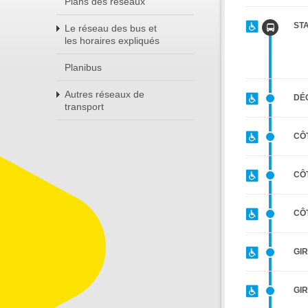
Plans des réseaux
ST
Le réseau des bus et
les horaires expliqués
Planibus
Autres réseaux de
DÉ
transport
CÔ
CÔ
CÔ
GI
GI