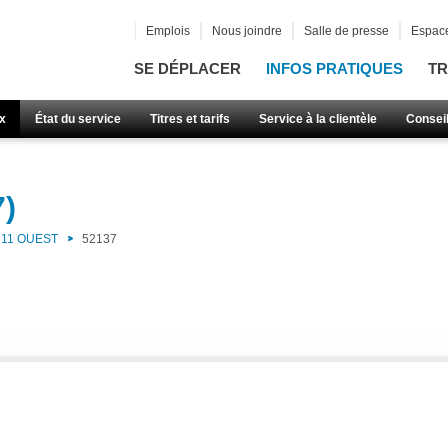
Emplois
Nous joindre
Salle de presse
Espace
SE DÉPLACER
INFOS PRATIQUES
TR
x
État du service
Titres et tarifs
Service à la clientèle
Consei
7)
11 OUEST
52137