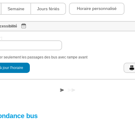
Horaire personnalisé
Semaine
Jours fériés
cessibilité
 :
her seulement les passages des bus avec rampe avant
à jour l'horaire
ondance bus