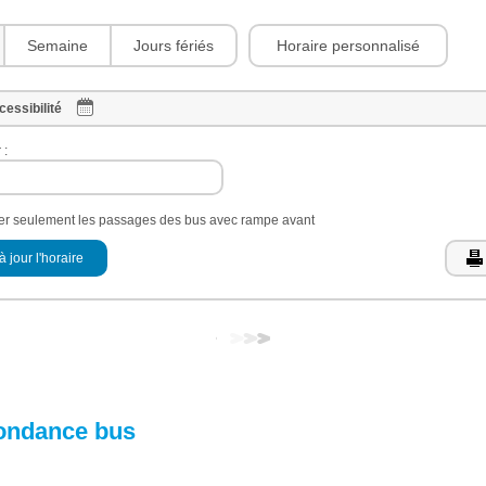
Horaire personnalisé
Semaine
Jours fériés
cessibilité
 :
her seulement les passages des bus avec rampe avant
à jour l'horaire
ondance bus