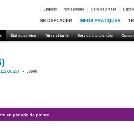
Emplois
Nous joindre
Salle de presse
Espace
SE DÉPLACER
INFOS PRATIQUES
TR
x
État du service
Titres et tarifs
Service à la clientèle
Consei
6)
112 OUEST
56996
nte en période de pointe