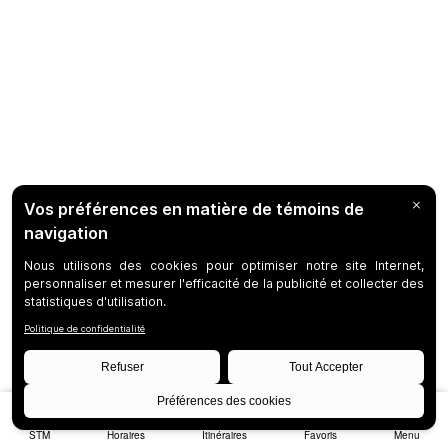
STM
Horaires
Itinéraires
Favoris
Menu