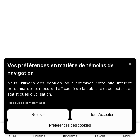
STM
Horaires
Itinéraires
Favoris
Menu