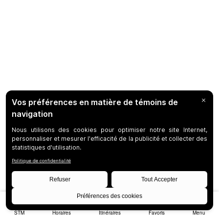
STM
Horaires
Itinéraires
Favoris
Menu