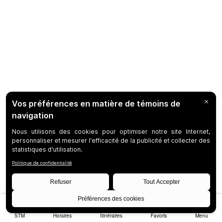
STM
Horaires
Itinéraires
Favoris
Menu