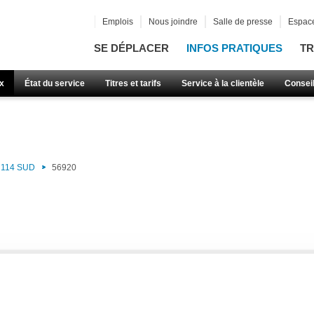
Emplois
Nous joindre
Salle de presse
Espace
SE DÉPLACER
INFOS PRATIQUES
TR
x
État du service
Titres et tarifs
Service à la clientèle
Consei
114 SUD
56920