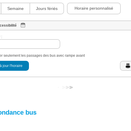
Horaire personnalisé
Semaine
Jours fériés
cessibilité
 :
her seulement les passages des bus avec rampe avant
à jour l'horaire
ondance bus