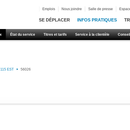
Emplois
Nous joindre
Salle de presse
Espace
SE DÉPLACER
INFOS PRATIQUES
TR
x
État du service
Titres et tarifs
Service à la clientèle
Consei
115 EST
56026